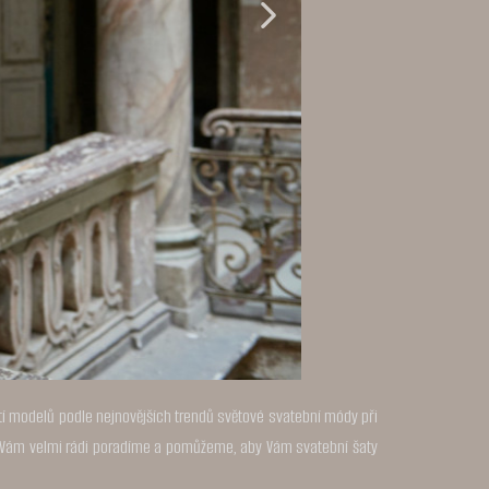
ití modelů podle nejnovějších trendů světové svatební módy při
 my Vám velmi rádi poradíme a pomůžeme, aby Vám svatební šaty