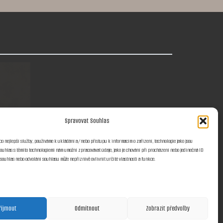
Spravovat Souhlas
co nejlepší služby, používáme k ukládání a/nebo přístupu k informacím o zařízení, technologie jako jsou
sledujte nás také na
Souhlas s těmito technologiemi nám umožní zpracovávat údaje, jako je chování při procházení nebo jedinečná ID
souhlas nebo odvolání souhlasu může nepříznivě ovlivnit určité vlastnosti a funkce.
Faceboo
Instagram
Google
k
říjmout
Odmítnout
Zobrazit předvolby