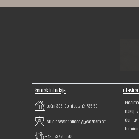
kontaktní údaje
otevíra
Prosíme
Luční 386, Dolní Lutyně, 735 53
nákup v
domluvi
studiosvatebnimody@seznam.cz
termínu
+420 737 750 700