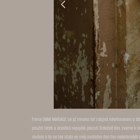
Firma EMMI MARIAGE se již mnoho let zabývá návrhováním a šití
použití látek a doplňků nejvyšší jakosti.Srdečně Vás zveme k
slušely a Vy se tak stala ve svůj svatební den tou nejkrásnějš