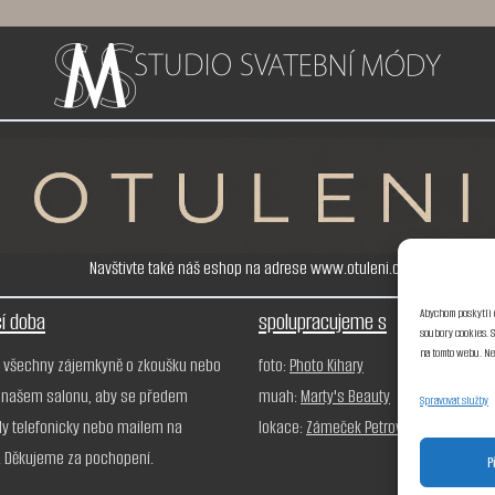
Navštivte také náš eshop na adrese www.otuleni.cz
Abychom poskytli 
cí doba
spolupracujeme s
soubory cookies. 
na tomto webu. Ne
 všechny zájemkyně o zkoušku nebo
foto:
Photo Kihary
 našem salonu, aby se předem
muah:
Marty's Beauty
Spravovat služby
ly telefonicky nebo mailem na
lokace:
Zámeček Petrovice
. Děkujeme za pochopení.
P