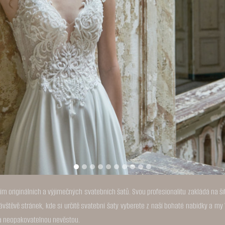
m originálních a výjimečných svatebních šatů. Svou profesionalitu zakládá na š
 návštěvě stránek, kde si určitě svatební šaty vyberete z naší bohaté nabídky a
í a neopakovatelnou nevěstou.